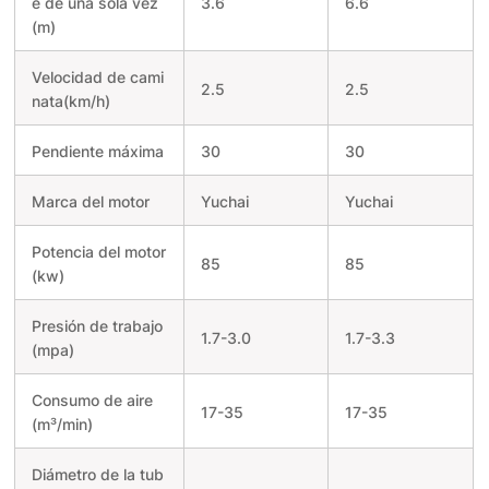
e de una sola vez
3.6
6.6
(m)
Velocidad de cami
2.5
2.5
nata(km/h)
Pendiente máxima
30
30
Marca del motor
Yuchai
Yuchai
Potencia del motor
85
85
(kw)
Presión de trabajo
1.7-3.0
1.7-3.3
(mpa)
Consumo de aire
17-35
17-35
(
m³/min
)
Diámetro de la tub