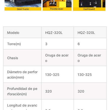
Modelo
HQZ-320L
HQZ-320L
Torre(m)
3
6
Oruga de acer
Oruga de acer
Chasis
o
o
Diámetro de perfor
130-325
130-325
ación(mm)
Profundidad de pe
320
320
rforación(m)
Longitud de avanc