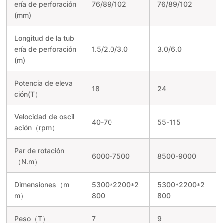
ería de perforación
76/89/102
76/89/102
(mm)
Longitud de la tub
ería de perforación
1.5/2.0/3.0
3.0/6.0
(m)
Potencia de eleva
18
24
ción(T）
Velocidad de oscil
40-70
55-115
ación（
rpm
）
Par de rotación
6000-7500
8500-9000
（
N.m
）
Dimensiones（m
5300*2200*2
5300*2200*2
m）
800
800
Peso（T）
7
9