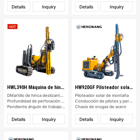
Details
Inquiry
Details
Inquiry
HWL390H Máquina de hincado para energía solar
HW920GF Piloteador solar para montaña
DMartillo de hinca deslizante sobre orugas
Piloteador solar de montaña
Profundidad de perforación con tornillo: 20 m
Conducción de pilotes y perforación
Pendiente ángulo de trabajo : 45°
Chasis de orugas de acero
Details
Inquiry
Details
Inquiry