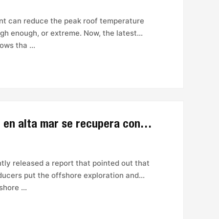
aint can reduce the peak roof temperature
ugh enough, or extreme. Now, the latest
ws tha ...
El mercado mundial de la perforación en alta mar se recupera con fuerza
ly released a report that pointed out that
oducers put the offshore exploration and
hore ...