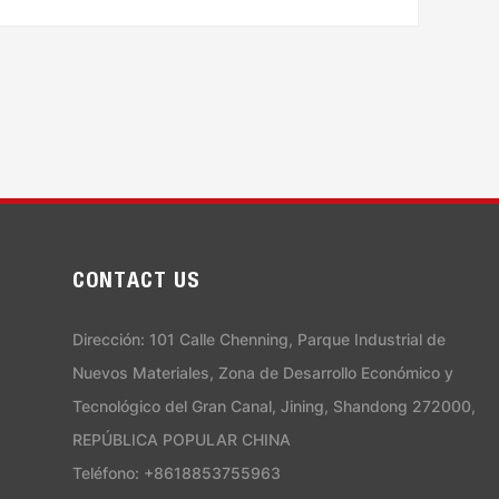
CONTACT US
Dirección: 101 Calle Chenning, Parque Industrial de
Nuevos Materiales, Zona de Desarrollo Económico y
Tecnológico del Gran Canal, Jining, Shandong 272000,
REPÚBLICA POPULAR CHINA
Teléfono: +8618853755963