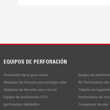
EQUIPOS DE PERFORACIÓN
EQUIPOS DE 
Promoción de la gran venta
Equipo de perforac
Máquina de hincado para energía solar
RC Perforadora de c
Máquina de hincado para cercas
Taladro de ingenier
Equipo de perforación DTH
Perforadora de roca
perforadora hidráulica
Compresor de aire