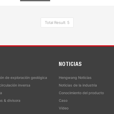
Total Result: 5
PERFORACIÓN
NOTICIAS
ión de exploración geológica
Hengwang Noticias
irculación inversa
Noticias de la industria
ía
Conocimiento del producto
s & divisora
Caso
Vídeo