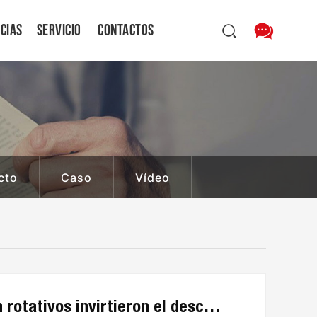
icias
Servicio
Contactos
cto
Caso
Vídeo
Las ventas de equipos de perforación rotativos invirtieron el descenso del primer semestre