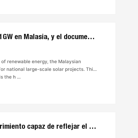
Licitación para un proyecto solar de 1GW en Malasia, y el documento de licitación se cerr
ld of renewable energy, the Malaysian
r national large-scale solar projects. This
 the h ...
Los científicos crean un nuevo recubrimiento capaz de reflejar el 98% de la radiación sol