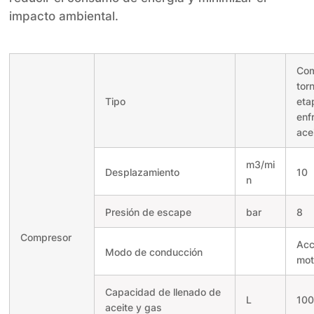
impacto ambiental.
Com
torn
Tipo
eta
enf
ace
m
3
/mi
Desplazamiento
10
n
Presión de escape
bar
8
Compresor
Acc
Modo de conducción
mot
Capacidad de llenado de
L
10
aceite y gas