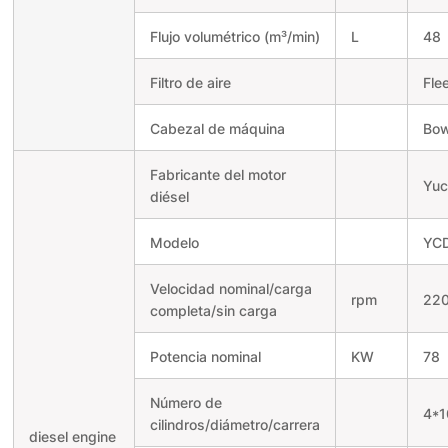
Flujo volumétrico (m³/min)
L
48
Filtro de aire
Fle
Cabezal de máquina
Bo
Fabricante del motor
Yuc
diésel
Modelo
YC
Velocidad nominal/carga
rpm
220
completa/sin carga
Potencia nominal
KW
78
Número de
4*1
cilindros/diámetro/carrera
diesel engine