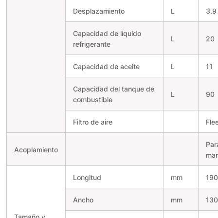
Desplazamiento
L
3.9
Capacidad de líquido
L
20
refrigerante
Capacidad de aceite
L
11
Capacidad del tanque de
L
90
combustible
Filtro de aire
Fle
Par
Acoplamiento
mar
Longitud
mm
19
Ancho
mm
13
Tamaño y