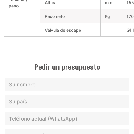
Altura
mm
15
peso
Peso neto
Kg
17
Válvula de escape
G1 
Pedir un presupuesto