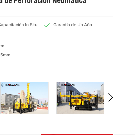
a de Perforación Neumática
apacitación In Situ
Garantía de Un Año
0m
325mm