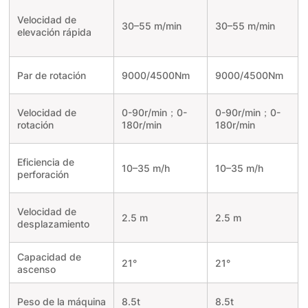
Velocidad de
30–55 m/min
30–55 m/min
elevación rápida
Par de rotación
9000/4500Nm
9000/4500Nm
Velocidad de
0-90r/min；0-
0-90r/min；0-
rotación
180r/min
180r/min
Eficiencia de
10–35 m/h
10–35 m/h
perforación
Velocidad de
2.5 m
2.5 m
desplazamiento
Capacidad de
21°
21°
ascenso
Peso de la máquina
8.5t
8.5t