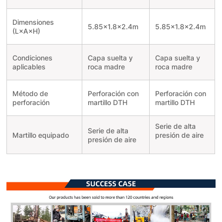
Dimensiones
5.85×1.8×2.4m
5.85×1.8×2.4m
(L×A×H)
Condiciones
Capa suelta y
Capa suelta y
aplicables
roca madre
roca madre
Método de
Perforación con
Perforación con
perforación
martillo DTH
martillo DTH
Serie de alta
Serie de alta
Martillo equipado
presión de aire
presión de aire