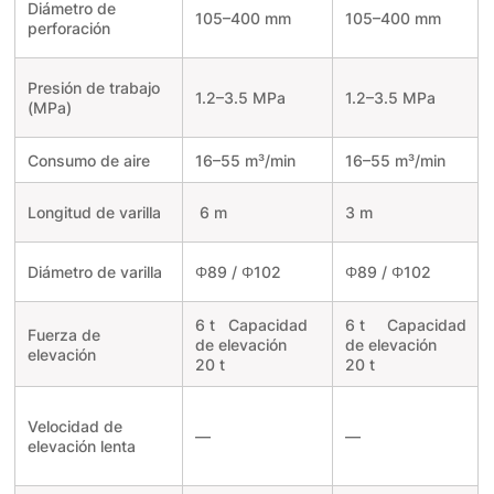
Diámetro de
105–400 mm
105–400 mm
perforación
Presión de trabajo
1.2–3.5 MPa
1.2–3.5 MPa
(MPa)
Consumo de aire
16–55 m³/min
16–55 m³/min
Longitud de varilla
6 m
3 m
Diámetro de varilla
Φ89 / Φ102
Φ89 / Φ102
6 t
Capacidad
6 t
Capacidad
Fuerza de
de elevación
de elevación
elevación
20
t
20
t
Velocidad de
—
—
elevación lenta