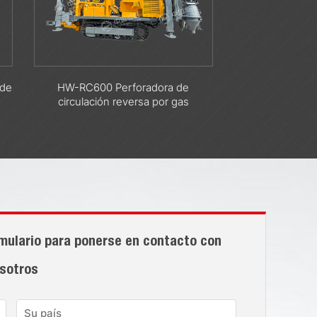
de
HW-1500S Plataforma de
HQZ220C Pe
as
Perforación Neumática
Mont
ormulario para ponerse en contacto con
sotros