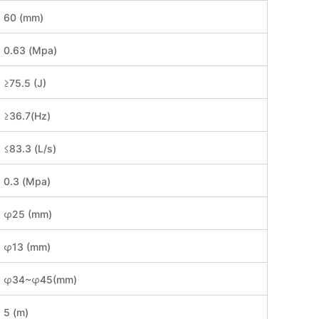
60 (mm)
0.63 (Mpa)
≥75.5 (J)
≥36.7(Hz)
≤83.3 (L/s)
0.3 (Mpa)
φ25 (mm)
φ13 (mm)
φ34~φ45(mm)
5 (m)