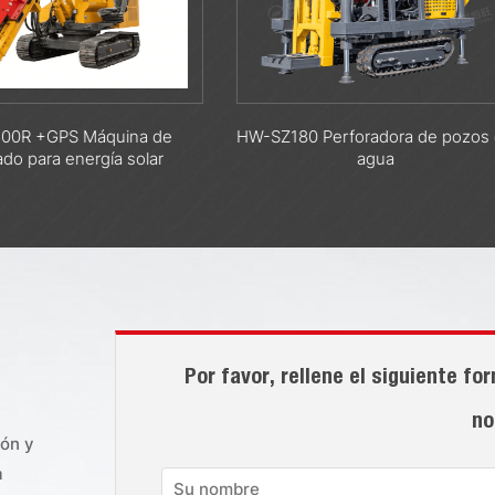
180 Perforadora de pozos de
HW-RC600 Perforadora 
agua
circulación reversa por g
Por favor, rellene el siguiente f
no
ión y
a