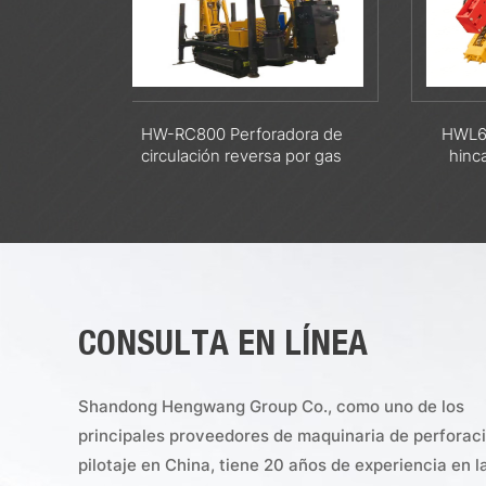
adora de
HWL600R +GPS Máquina de
HW-SZ
a por gas
hincado para energía solar
CONSULTA EN LÍNEA
Shandong Hengwang Group Co., como uno de los
principales proveedores de maquinaria de perforac
pilotaje en China, tiene 20 años de experiencia en l