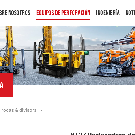
bre Nosotros
Equipos De Perforación
Ingeniería
Not
RA
 rocas & divisora
>