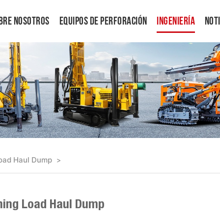
bre Nosotros
Equipos De Perforación
Ingeniería
Not
Load Haul Dump
>
ning Load Haul Dump