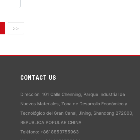
3
>>
CONTACT US
Dirección: 101 Calle Chenning, Parque Industrial de
Nuevos Materiales, Zona de Desarrollo Económico y
Tecnológico del Gran Canal, Jining, Shandong 272000,
REPÚBLICA POPULAR CHINA
Teléfono: +8618853755963