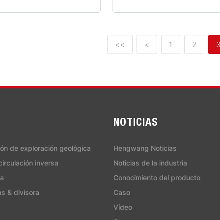
<<
<
1
2
PERFORACIÓN
NOTICIAS
ión de exploración geológica
Hengwang Noticias
irculación inversa
Noticias de la industria
ía
Conocimiento del producto
s & divisora
Caso
Vídeo