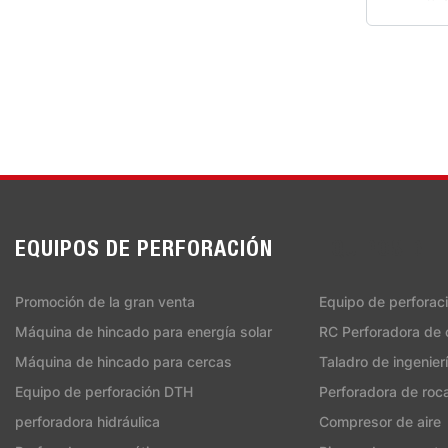
EQUIPOS DE PERFORACIÓN
EQUIPOS DE 
Promoción de la gran venta
Equipo de perforac
Máquina de hincado para energía solar
RC Perforadora de c
Máquina de hincado para cercas
Taladro de ingenier
Equipo de perforación DTH
Perforadora de roca
perforadora hidráulica
Compresor de aire